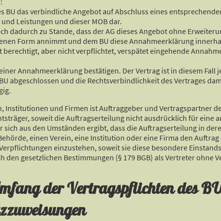
:
 des BU das verbindliche Angebot auf Abschluss eines entsprechende
 und Leistungen und dieser MOB dar.
ich dadurch zu Stande, dass der AG dieses Angebot ohne Erweiter
enen Form annimmt und dem BU diese Annahmeerklärung innerhal
st berechtigt, aber nicht verpflichtet, verspätet eingehende Ann
iner Annahmeerklärung bestätigen. Der Vertrag ist in diesem Fall j
U abgeschlossen und die Rechtsverbindlichkeit des Vertrages dam
gig.
, Institutionen und Firmen ist Auftraggeber und Vertragspartner de
tsträger, soweit die Auftragserteilung nicht ausdrücklich für eine 
 sich aus den Umständen ergibt, dass die Auftragserteilung in der
ehörde, einen Verein, eine Institution oder eine Firma den Auftrag er
n Verpflichtungen einzustehen, soweit sie diese besondere Einstan
 den gesetzlichen Bestimmungen (§ 179 BGB) als Vertreter ohne V
Umfang der Vertragspflichten des B
atzzuweisungen