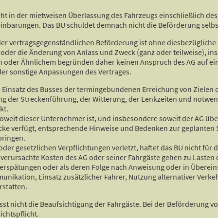
teht in der mietweisen Überlassung des Fahrzeugs einschließlich d
inbarungen. Das BU schuldet demnach nicht die Beförderung selbst
der vertragsgegenständlichen Beförderung ist ohne diesbezüglich
 oder die Änderung von Anlass und Zweck (ganz oder teilweise), in
n oder Ähnlichem begründen daher keinen Anspruch des AG auf eine
der sonstige Anpassungen des Vertrages.
te Einsatz des Busses der termingebundenen Erreichung von Zielen o
ung der Streckenführung, der Witterung, der Lenkzeiten und notwe
kt.
soweit dieser Unternehmer ist, und insbesondere soweit der AG üb
ecke verfügt, entsprechende Hinweise und Bedenken zur geplanten
bringen.
oder gesetzlichen Verpflichtungen verletzt, haftet das BU nicht für d
 verursachte Kosten des AG oder seiner Fahrgäste gehen zu Lasten 
 Verspätungen oder als deren Folge nach Anweisung oder in Übere
kation, Einsatz zusätzlicher Fahrer, Nutzung alternativer Verkehr
statten.
asst nicht die Beaufsichtigung der Fahrgäste. Bei der Beförderung
chtspflicht.