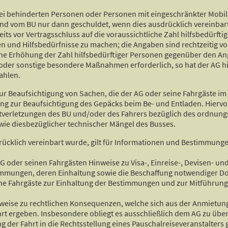
 bei behinderten Personen oder Personen mit eingeschränkter Mobilit
ind vom BU nur dann geschuldet, wenn dies ausdrücklich vereinbart 
bereits vor Vertragsschluss auf die voraussichtliche Zahl hilfsbedü
und Hilfsbedürfnisse zu machen; die Angaben sind rechtzeitig vo
che Erhöhung der Zahl hilfsbedürftiger Personen gegenüber den An
 oder sonstige besondere Maßnahmen erforderlich, so hat der AG hi
ahlen.
g zur Beaufsichtigung von Sachen, die der AG oder seine Fahrgäste 
htung zur Beaufsichtigung des Gepäcks beim Be- und Entladen. Hier
htverletzungen des BU und/oder des Fahrers bezüglich des ordnun
ie diesbezüglicher technischer Mängel des Busses.
drücklich vereinbart wurde, gilt für Informationen und Bestimmun
 AG oder seinen Fahrgästen Hinweise zu Visa-, Einreise-, Devisen- u
stimmungen, deren Einhaltung sowie die Beschaffung notwendiger
, seine Fahrgäste zur Einhaltung der Bestimmungen und zur Mitführu
weise zu rechtlichen Konsequenzen, welche sich aus der Anmietung
t ergeben. Insbesondere obliegt es ausschließlich dem AG zu überp
der Fahrt in die Rechtsstellung eines Pauschalreiseveranstalters g