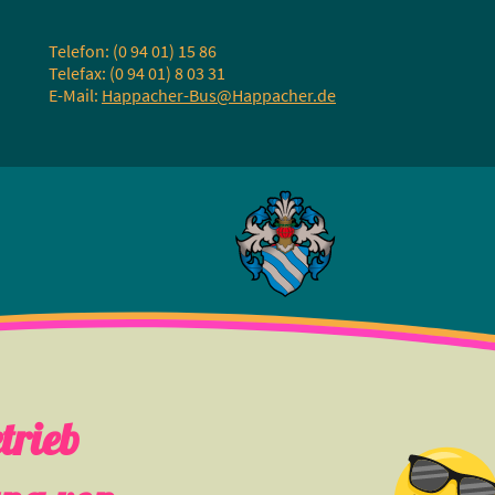
Telefon: (0 94 01) 15 86
Telefax: (0 94 01) 8 03 31
E-Mail:
Happacher-Bus@Happacher.de
betrieb