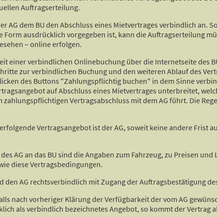
ellen Auftragserteilung.
t der AG dem BU den Abschluss eines Mietvertrages verbindlich an. S
Form ausdrücklich vorgegeben ist, kann die Auftragserteilung mündli
esehen – online erfolgen.
keit einer verbindlichen Onlinebuchung über die Internetseite des 
Schritte zur verbindlichen Buchung und den weiteren Ablauf des Ve
licken des Buttons "Zahlungspflichtig buchen" in dem Sinne verbin
rtragsangebot auf Abschluss eines Mietvertrages unterbreitet, wel
ahlungspflichtigen Vertragsabschluss mit dem AG führt. Die Regelung
 erfolgende Vertragsangebot ist der AG, soweit keine andere Frist a
 des AG an das BU sind die Angaben zum Fahrzeug, zu Preisen und L
owie diese Vertragsbedingungen.
nd den AG rechtsverbindlich mit Zugang der Auftragsbestätigung de
falls nach vorheriger Klärung der Verfügbarkeit der vom AG gewü
ich als verbindlich bezeichnetes Angebot, so kommt der Vertrag ab