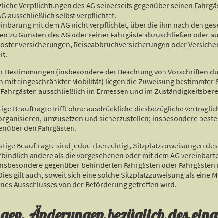
tzliche Verpflichtungen des AG seinerseits gegenüber seinen Fahrg
G ausschließlich selbst verpflichtet.
reinbarung mit dem AG nicht verpflichtet, über die ihm nach den g
n zu Gunsten des AG oder seiner Fahrgäste abzuschließen oder au
tskostenversicherungen, Reiseabbruchversicherungen oder Versiche
it.
er Bestimmungen (insbesondere der Beachtung von Vorschriften du
mit eingeschränkter Mobilität) liegen die Zuweisung bestimmter S
 Fahrgästen ausschließlich im Ermessen und im Zuständigkeitsbere
tige Beauftragte trifft ohne ausdrückliche diesbezügliche vertragli
rganisieren, umzusetzen und sicherzustellen; insbesondere besteh
enüber den Fahrgästen.
stige Beauftragte sind jedoch berechtigt, Sitzplatzzuweisungen des
bindlich andere als die vorgesehenen oder mit dem AG vereinbarten
n (insbesondere gegenüber behinderten Fahrgästen oder Fahrgästen 
ies gilt auch, soweit sich eine solche Sitzplatzzuweisung als eine Ma
ines Ausschlusses von der Beförderung getroffen wird.
ngen, Änderungen bezüglich des eing