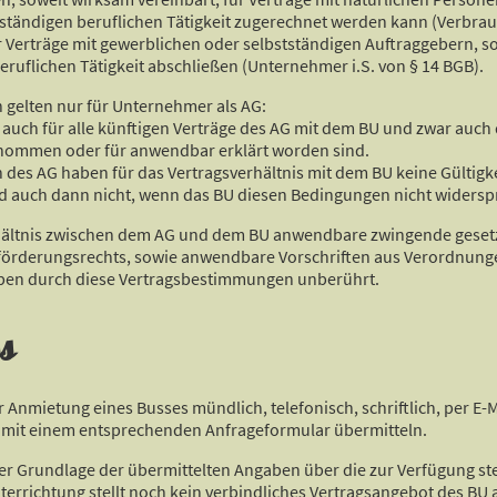
tständigen beruflichen Tätigkeit zugerechnet werden kann (Verbrau
 Verträge mit gewerblichen oder selbstständigen Auftraggebern, so
ruflichen Tätigkeit abschließen (Unternehmer i.S. von § 14 BGB).
gelten nur für Unternehmer als AG:
 auch für alle künftigen Verträge des AG mit dem BU und zwar auc
enommen oder für anwendbar erklärt worden sind.
des AG haben für das Vertragsverhältnis mit dem BU keine Gültigk
 auch dann nicht, wenn das BU diesen Bedingungen nicht widerspr
erhältnis zwischen dem AG und dem BU anwendbare zwingende gese
örderungsrechts, sowie anwendbare Vorschriften aus Verordnung
iben durch diese Vertragsbestimmungen unberührt.
s
r Anmietung eines Busses mündlich, telefonisch, schriftlich, per E-M
ne mit einem entsprechenden Anfrageformular übermitteln.
 der Grundlage der übermittelten Angaben über die zur Verfügung s
errichtung stellt noch kein verbindliches Vertragsangebot des BU a