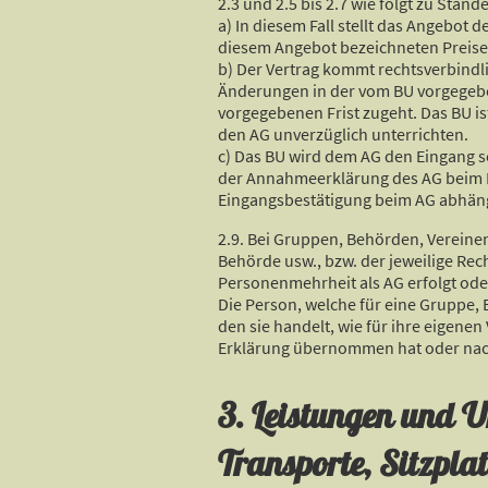
2.3 und 2.5 bis 2.7 wie folgt zu Stande
a) In diesem Fall stellt das Angebot
diesem Angebot bezeichneten Preise
b) Der Vertrag kommt rechtsverbindl
Änderungen in der vom BU vorgegeb
vorgegebenen Frist zugeht. Das BU i
den AG unverzüglich unterrichten.
c) Das BU wird dem AG den Eingang se
der Annahmeerklärung des AG beim B
Eingangsbestätigung beim AG abhän
2.9. Bei Gruppen, Behörden, Vereinen
Behörde usw., bzw. der jeweilige Rech
Personenmehrheit als AG erfolgt oder
Die Person, welche für eine Gruppe, B
den sie handelt, wie für ihre eigene
Erklärung übernommen hat oder nach
3. Leistungen und 
Transporte, Sitzpl