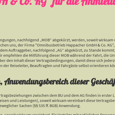
 & Co. KG" für die Anmiet
ungen, nachfolgend „MOB“ abgekürzt, werden, soweit wirksam vere
chen uns, der Firma "Omnibusbetrieb Happacher GmbH & Co. KG",
dem Auftraggeber, nachfolgend „AG“ abgekürzt, zu Stande kommt. B
Wir empfehlen die Mitführung dieser MOB während der Fahrt, die Unt
ber den Inhalt dieser Vertragsbedingungen, damit diese sich jederze
 der Reiseleiter, Beauftragten und Fahrgäste selbst orientieren k
n, Anwendungsbereich dieser Geschä
rtragsbeziehungen zwischen dem BU und dem AG finden in erster Lin
isen und Leistungen), soweit wirksam vereinbart diese Vertragsbe
eweglicher Sachen (§§ 535 ff. BGB) Anwendung.
n, soweit wirksam vereinbart, für Verträge mit natürlichen Person