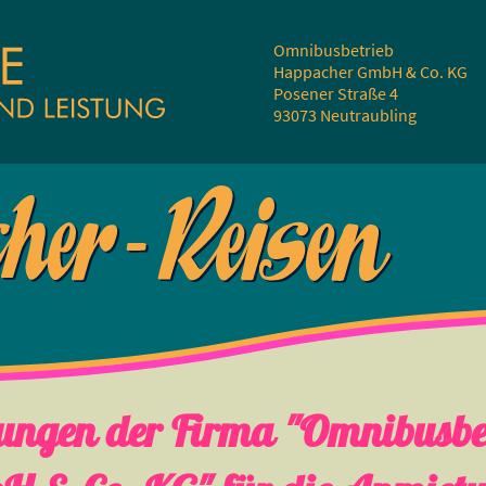
Omnibusbetrieb
Happacher GmbH & Co. KG
Posener Straße 4
93073 Neutraubling
gungen der Firma "Omnibus