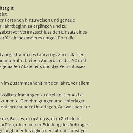
ät gilt:
ist.
rftiger Personen hinzuweisen und genaue
r Fahrtbeginn zu ergänzen und zu
gaben vor Vertragsschluss den Einsatz eines
erfür ein besonderes Entgelt über die
im Fahrgastraum des Fahrzeugs zurücklassen;
von unberührt bleiben Ansprüche des AG und
gsgemäßen Abstellens und des Verschlusses
gen im Zusammenhang mit der Fahrt, vor allem
nd Zollbestimmungen zu erteilen. Der AG ist
 Dokumente, Genehmigungen und Unterlagen
ng entsprechender Unterlagen, Ausweispapiere
 des Busses, dem Anlass, dem Ziel, dem
rüfen, ob er mit der Erteilung des Auftrages
elangt oder bezüglich der Fahrt in sonstiger